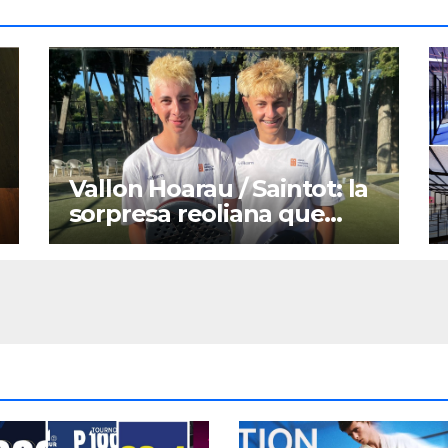
Vallon Hoarau / Saintot: la
sorpresa reoliana que
desafia la cap de sèrie 1