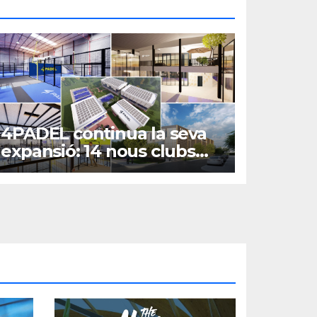
4PADEL continua la seva
expansió: 14 nous clubs
fins al 2026!