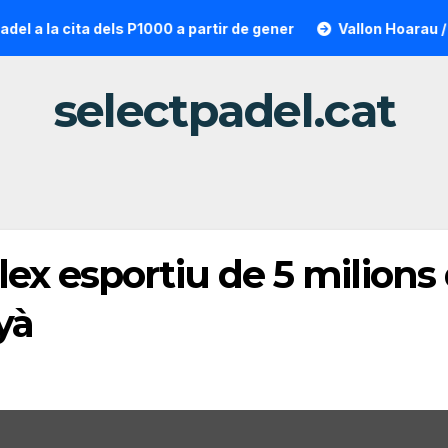
cita dels P1000 a partir de gener
Vallon Hoarau / Saintot: 
selectpadel.cat
x esportiu de 5 milions d
yà