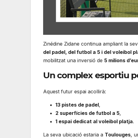
Zinédine Zidane continua ampliant la s
del padel, del futbol a 5 i del voleibol pl
mobilitzat una inversió de
5 milions d’eu
Un complex esportiu pe
Aquest futur espai acollirà:
13 pistes de padel
,
2 superfícies de futbol a 5
,
1 espai dedicat al voleibol platja
.
La seva ubicació estaria a
Toulouges
, u