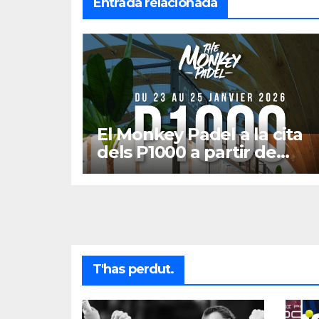
Entrada relacionada
El Monkey Padel a la cita
dels P1000 a partir de
gener
T'has perdut.