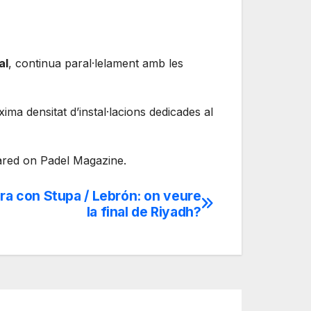
al
, continua paral·lelament amb les
ima densitat d’instal·lacions dedicades al
eared on Padel Magazine.
ara con Stupa / Lebrón: on veure
la final de Riyadh?