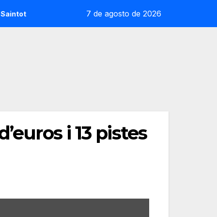
7 de agosto de 2026
la sorpresa reoliana que desafia la cap de sèrie 1
Andre
’euros i 13 pistes