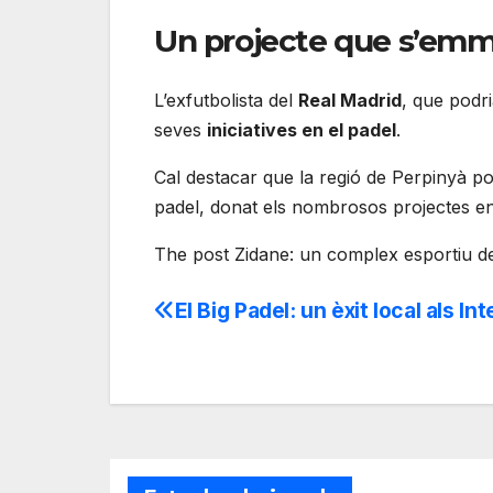
Un projecte que s’emma
L’exfutbolista del
Real Madrid
, que podr
seves
iniciatives en el padel
.
Cal destacar que la regió de Perpinyà pod
padel, donat els nombrosos projectes e
The post Zidane: un complex esportiu de 
El Big Padel: un èxit local als I
Navegación
de
entradas