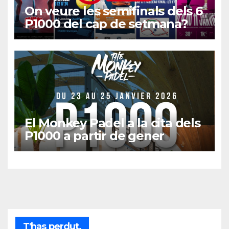
On veure les semifinals dels 6
P1000 del cap de setmana?
El Monkey Padel a la cita dels
P1000 a partir de gener
T'has perdut.