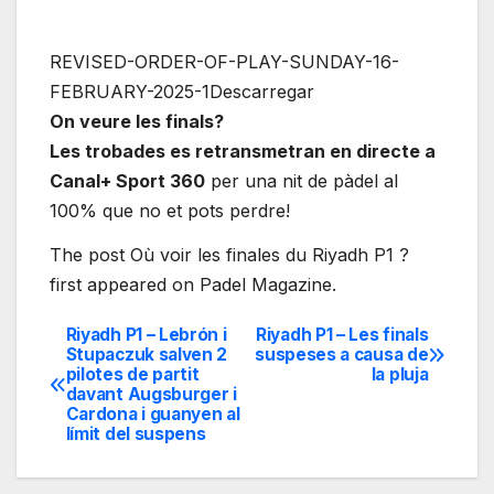
REVISED-ORDER-OF-PLAY-SUNDAY-16-
FEBRUARY-2025-1Descarregar
On veure les finals?
Les trobades es retransmetran en directe a
Canal+ Sport 360
per una nit de pàdel al
100% que no et pots perdre!
The post Où voir les finales du Riyadh P1 ?
first appeared on Padel Magazine.
Riyadh P1 – Lebrón i
Riyadh P1 – Les finals
Navegación
Stupaczuk salven 2
suspeses a causa de
pilotes de partit
la pluja
de
davant Augsburger i
Cardona i guanyen al
entradas
límit del suspens