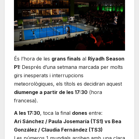
És l’hora de les
grans finals
al
Riyadh Season
P1
! Després d’una setmana marcada per molts
girs inesperats i interrupcions
meteorològiques, els títols es decidiran aquest
diumenge a partir de les 17:30
(hora
francesa).
A les 17:30
, toca la final
dones
entre:
Ari Sánchez / Paula Josemaría (TS1) vs Bea
González / Claudia Fernández (TS3)
Les números 1 mundials arriben amb una clara