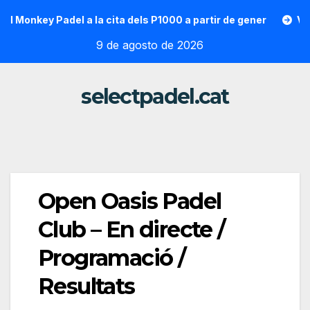
Saltar
nkey Padel a la cita dels P1000 a partir de gener
Vallon Ho
al
9 de agosto de 2026
contenido
selectpadel.cat
Open Oasis Padel
Club – En directe /
Programació /
Resultats