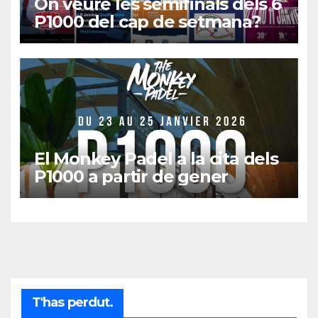
On veure les semifinals dels 6
P1000 del cap de setmana?
El Monkey Padel a la cita dels
P1000 a partir de gener
T'has perdut.