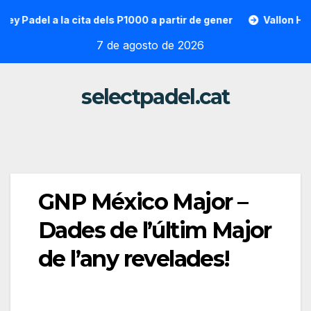
Saltar
adel a la cita dels P1000 a partir de gener
Vallon Hoarau 
al
7 de agosto de 2026
contenido
selectpadel.cat
GNP México Major –
Dades de l’últim Major
de l’any revelades!