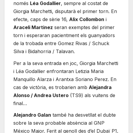
només
Léa Godallier
, sempre al costat de
Giorgia Marchetti, disputarà el primer torn. En
efecte, caps de sèrie 16,
Alix Collombon
i
Araceli Martinez
seran exemptes del primer
torn i esperaran pacientment els guanyadors
de la trobada entre Gomez Rivas / Schuck
Silva i Bidahorria / Talavan.
Per a la seva entrada en joc, Giorgia Marchetti
i Léa Godallier enfrontaran Letizia Maria
Manquillo Alarza i Arantxa Soriano Perez. En
cas de victòria, es trobarien amb
Alejandra
Alonso / Andrea Ustero
(TS9) als vuitens de
final…
Alejandro Galan
també ha desvetllat el dubte
sobre la seva probable absència al GNP
México Major. Ferit al genoll des d’el Dubaï P1,