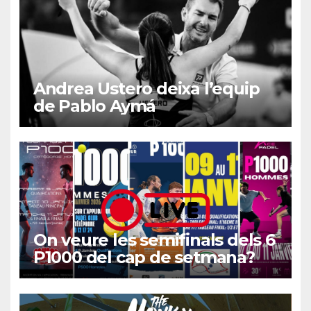
Andrea Ustero deixa l’equip
de Pablo Aymá
On veure les semifinals dels 6
P1000 del cap de setmana?