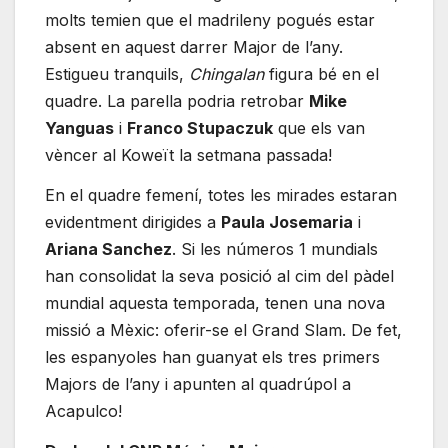
molts temien que el madrileny pogués estar
absent en aquest darrer Major de l’any.
Estigueu tranquils,
Chingalan
figura bé en el
quadre. La parella podria retrobar
Mike
Yanguas
i
Franco Stupaczuk
que els van
vèncer al Koweït la setmana passada!
En el quadre femení, totes les mirades estaran
evidentment dirigides a
Paula Josemaria
i
Ariana Sanchez
. Si les números 1 mundials
han consolidat la seva posició al cim del pàdel
mundial aquesta temporada, tenen una nova
missió a Mèxic: oferir-se el Grand Slam. De fet,
les espanyoles han guanyat els tres primers
Majors de l’any i apunten al quadrúpol a
Acapulco!