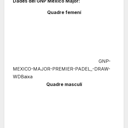
Dades del GNP México Major:
Quadre femení
GNP-
MEXICO-MAJOR-PREMIER-PADEL_-DRAW-
WDBaixa
Quadre masculí