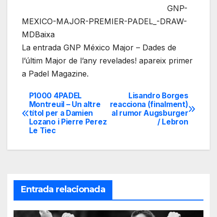
GNP-
MEXICO-MAJOR-PREMIER-PADEL_-DRAW-
MDBaixa
La entrada GNP México Major – Dades de
l’últim Major de l’any revelades! apareix primer
a Padel Magazine.
P1000 4PADEL
Lisandro Borges
Navegación
Montreuil – Un altre
reacciona (finalment)
títol per a Damien
al rumor Augsburger
de
Lozano i Pierre Perez
/ Lebron
Le Tiec
entradas
Entrada relacionada